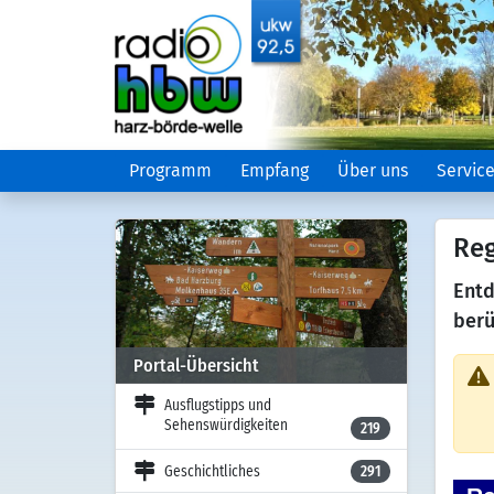
Programm
Empfang
Über uns
Servic
Reg
Entd
berü
Portal-Übersicht
Ausflugstipps und
Sehenswürdigkeiten
219
Geschichtliches
291