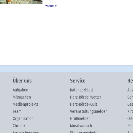
Über uns
Service
Re
Aufgaben
Kalenderblatt
Aus
Mitmachen
Harz-Börde-Wetter
Seh
Medienprojekte
Harz-Börde-Quiz
Ges
Team
Veranstaltungsmelder
Kir
Organisation
Grußmelder
Ort
Chronik
Musikwunsch
Per