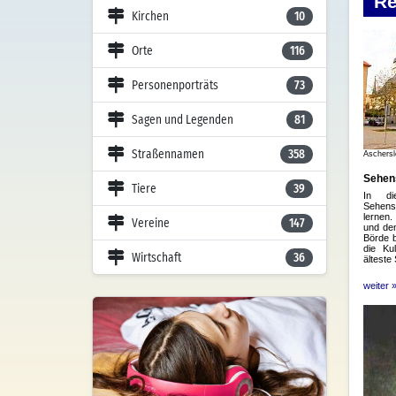
Kirchen
10
Orte
116
Personenporträts
73
Sagen und Legenden
81
Straßennamen
358
Tiere
39
Vereine
147
Wirtschaft
36