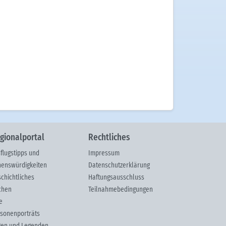
gionalportal
Rechtliches
flugstipps und
Impressum
enswürdigkeiten
Datenschutzerklärung
chichtliches
Haftungsausschluss
chen
Teilnahmebedingungen
e
sonenporträts